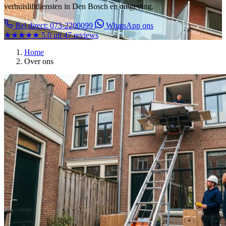
verhuisliftdiensten in Den Bosch en omgeving.
Bel direct: 073-2200099
WhatsApp ons
★★★★★
5.0 uit 47 reviews
Home
Over ons