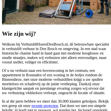
Wie zijn wij?
Welkom bij VerhuisliftHurenDenBosch.nl, dé betrouwbare specialist
in verhuislift verhuur in Den Bosch en omgeving. In een stad waar
historische charme hand in hand gaat met moderne hoogbouw en
smalle straatjes, maken wij verhuizen niet alleen eenvoudiger, maar
vooral sneller, veiliger en efficiënter.
Of u nu verhuist naar een bovenwoning in het centrum, een
appartement in Rosmalen of een woning in de hofjes rondom de
Binnendieze, met onze moderne verhuisliften krijgt u uw spullen
moeiteloos en schadevrij op de juiste verdieping. Dankzij onze
klantgerichte aanpak en jarenlange ervaring zorgen wij ervoor dat
uw verhuizing vlekkeloos verloopt, ongeacht de locatie of situatie.
In al die jaren hebben we meer dan 30.000 klanten geholpen. Bekijk
een greep uit onze
recente projecten
. Dat doen we met een simpele
belofte: jij hoeft niet te sjouwen, wij regelen het. Inclusief opgeleide