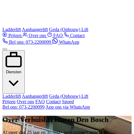
Ladderlift
Aanhangerlift
Geda (Opbouw) Lift
Prijzen
Over ons
FAQ
Contact
Bel ons: 073-2200099
WhatsApp
Diensten
Ladderlift
Aanhangerlift
Geda (Opbouw) Lift
Prijzen
Over ons
FAQ
Contact
Spoed
Bel ons: 073-2200099
App ons via WhatsApp
Over Verhuislift Huren Den Bosch
Al meer dan 25 jaar en 30.000+ verhuizingen actief met