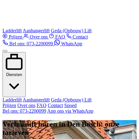
Ladderlift
Aanhangerlift
Geda (Opbouw) Lift
Prijzen
Over ons
FAQ
Contact
Bel ons: 073-2200099
WhatsApp
Diensten
Ladderlift
Aanhangerlift
Geda (Opbouw) Lift
Prijzen
Over ons
FAQ
Contact
Spoed
Bel ons: 073-2200099
App ons via WhatsApp
Verhuislift huren in Den Bosch: onze
tarieven