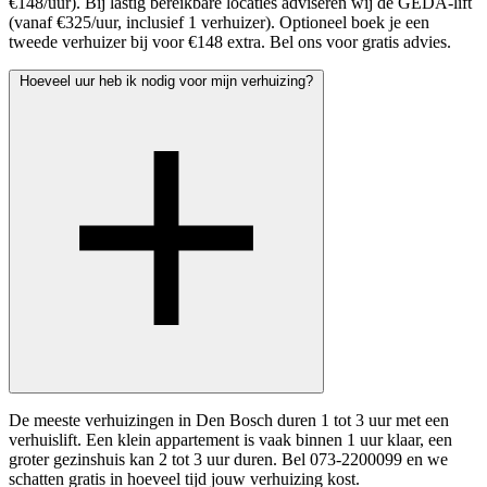
€148/uur). Bij lastig bereikbare locaties adviseren wij de GEDA-lift
(vanaf €325/uur, inclusief 1 verhuizer). Optioneel boek je een
tweede verhuizer bij voor €148 extra. Bel ons voor gratis advies.
Hoeveel uur heb ik nodig voor mijn verhuizing?
De meeste verhuizingen in Den Bosch duren 1 tot 3 uur met een
verhuislift. Een klein appartement is vaak binnen 1 uur klaar, een
groter gezinshuis kan 2 tot 3 uur duren. Bel 073-2200099 en we
schatten gratis in hoeveel tijd jouw verhuizing kost.