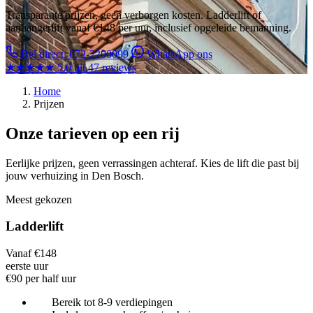
Transparante prijzen, geen verborgen kosten. Ladderlift of
aanhangerlift vanaf €148 per uur, inclusief opgeleide bemanning.
Bel direct: 073-2200099
WhatsApp ons
★★★★★
5.0 uit 47 reviews
Home
Prijzen
Onze tarieven op een rij
Eerlijke prijzen, geen verrassingen achteraf. Kies de lift die past bij
jouw verhuizing in Den Bosch.
Meest gekozen
Ladderlift
Vanaf €148
eerste uur
€90 per half uur
Bereik tot 8-9 verdiepingen