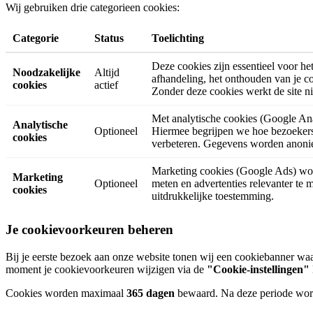
Wij gebruiken drie categorieen cookies:
Categorie
Status
Toelichting
Deze cookies zijn essentieel voor he
Noodzakelijke
Altijd
afhandeling, het onthouden van je c
cookies
actief
Zonder deze cookies werkt de site ni
Met analytische cookies (Google Ana
Analytische
Optioneel
Hiermee begrijpen we hoe bezoekers
cookies
verbeteren. Gegevens worden anoni
Marketing cookies (Google Ads) word
Marketing
Optioneel
meten en advertenties relevanter te 
cookies
uitdrukkelijke toestemming.
Je cookievoorkeuren beheren
Bij je eerste bezoek aan onze website tonen wij een cookiebanner waa
moment je cookievoorkeuren wijzigen via de
"Cookie-instellingen"
Cookies worden maximaal
365 dagen
bewaard. Na deze periode wor